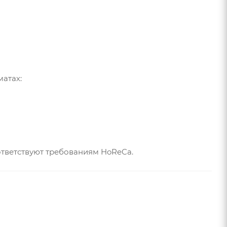
атах:
тветствуют требованиям HoReCa.