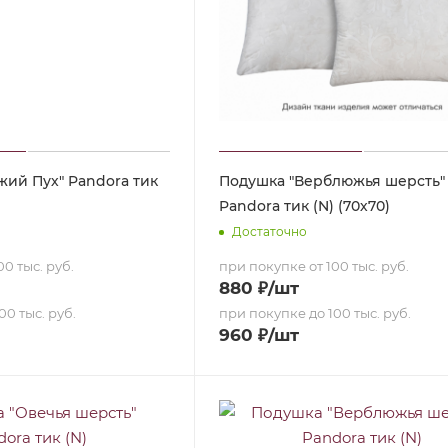
жий Пух" Pandora тик
Подушка "Верблюжья шерсть"
Pandora тик (N) (70х70)
Достаточно
0 тыс. руб.
при покупке от 100 тыс. руб.
880
₽
/шт
00 тыс. руб.
при покупке до 100 тыс. руб.
960
₽
/шт