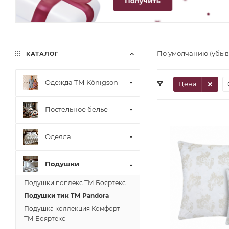
По умолчанию (убы
КАТАЛОГ
Одежда ТМ Königson
Цена
Постельное белье
Одеяла
Подушки
Подушки поплекс ТМ Бояртекс
Подушки тик ТМ Pandora
Подушка коллекция Комфорт
ТМ Бояртекс