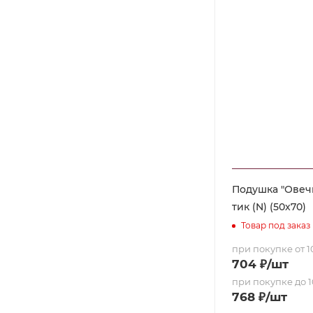
Подушка "Овеч
тик (N) (50х70)
Товар под заказ
при покупке от 10
704
₽
/шт
при покупке до 1
768
₽
/шт