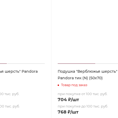
ья шерсть" Pandora
Подушка "Верблюжья шерсть"
Pandora тик (N) (50х70)
Товар под заказ
0 тыс. руб.
при покупке от 100 тыс. руб.
704
₽
/шт
00 тыс. руб.
при покупке до 100 тыс. руб.
768
₽
/шт