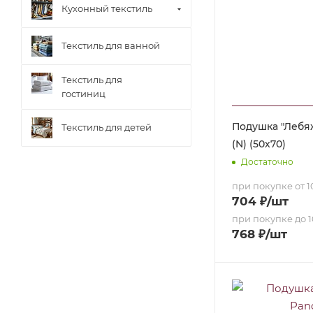
Кухонный текстиль
Текстиль для ванной
Текстиль для
гостиниц
Подушка "Лебя
Текстиль для детей
(N) (50х70)
Достаточно
при покупке от 10
704
₽
/шт
при покупке до 1
768
₽
/шт