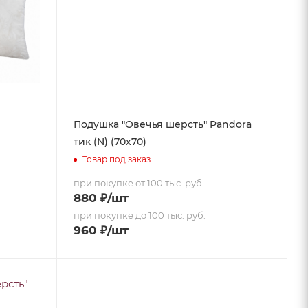
Подушка "Овечья шерсть" Pandora
тик (N) (70х70)
Товар под заказ
при покупке от 100 тыс. руб.
880
₽
/шт
при покупке до 100 тыс. руб.
960
₽
/шт