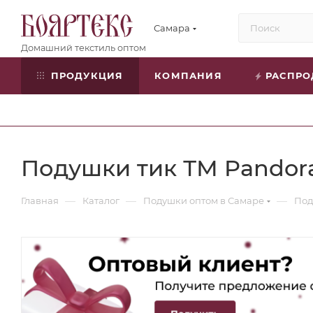
Самара
ПРОДУКЦИЯ
КОМПАНИЯ
РАСПР
Подушки тик ТМ Pandor
—
—
—
Главная
Каталог
Подушки оптом в Самаре
Под