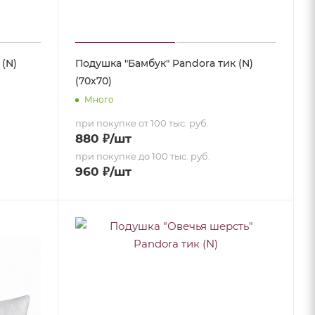
 (N)
Подушка "Бамбук" Pandora тик (N)
(70х70)
Много
при покупке от 100 тыс. руб.
880
₽
/шт
при покупке до 100 тыс. руб.
960
₽
/шт