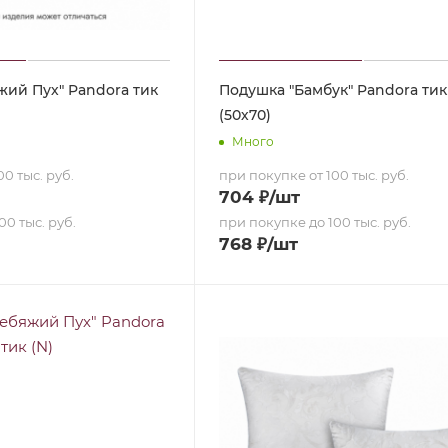
жий Пух" Pandora тик
Подушка "Бамбук" Pandora тик
(50х70)
Много
0 тыс. руб.
при покупке от 100 тыс. руб.
704
₽
/шт
00 тыс. руб.
при покупке до 100 тыс. руб.
768
₽
/шт