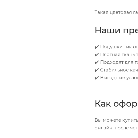
Такая цветовая г
Наши пр
✔️ Подушки тик о
✔️ Плотная ткань
✔️ Подходят для г
✔️ Стабильное ка
✔️ Выгодные усло
Как офор
Вы можете купить
онлайн, после че