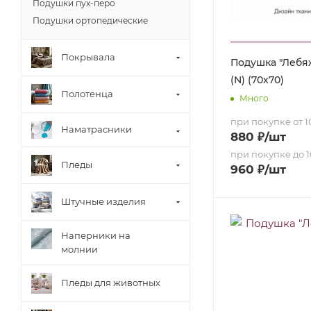
Подушки пух-перо
Подушки ортопедические
Покрывала
Подушка "Лебя
(N) (70х70)
Полотенца
Много
при покупке от 10
Наматрасники
880
₽
/шт
при покупке до 1
Пледы
960
₽
/шт
Штучные изделия
Наперники на
молнии
Пледы для животных