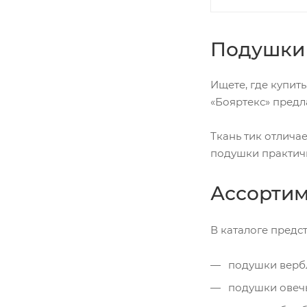
Подушки 
Ищете, где купит
«Бояртекс» предл
Ткань тик отлича
подушки практич
Ассортим
В каталоге предс
подушки верб
подушки овечь