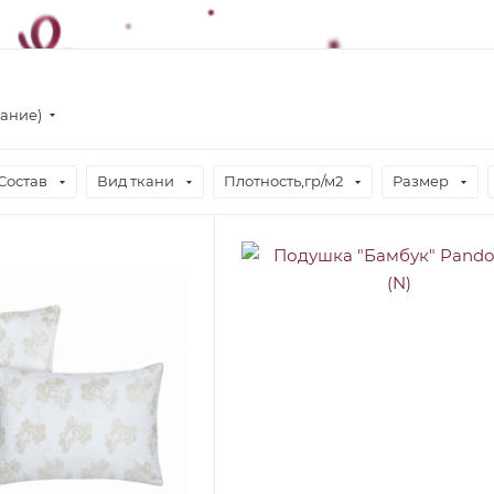
вание)
Состав
Вид ткани
Плотность,гр/м2
Размер