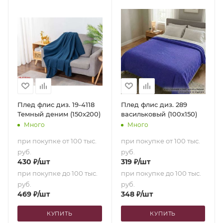
Плед флис диз. 19-4118
Плед флис диз. 289
Темный деним (150х200)
васильковый (100х150)
Много
Много
при покупке от 100 тыс.
при покупке от 100 тыс.
руб.
руб.
430
₽
/шт
319
₽
/шт
при покупке до 100 тыс.
при покупке до 100 тыс.
руб.
руб.
469
₽
/шт
348
₽
/шт
КУПИТЬ
КУПИТЬ