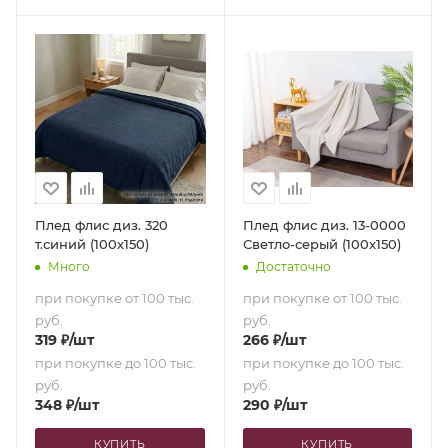
Плед флис диз. 320
Плед флис диз. 13-0000
т.синий (100х150)
Светло-серый (100х150)
Много
Достаточно
при покупке от 100 тыс.
при покупке от 100 тыс.
руб.
руб.
319
₽
/шт
266
₽
/шт
при покупке до 100 тыс.
при покупке до 100 тыс.
руб.
руб.
348
₽
/шт
290
₽
/шт
КУПИТЬ
КУПИТЬ