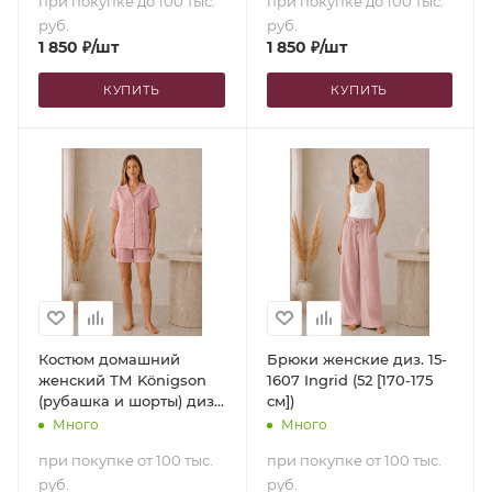
при покупке до 100 тыс.
при покупке до 100 тыс.
руб.
руб.
1 850
₽
/шт
1 850
₽
/шт
КУПИТЬ
КУПИТЬ
Костюм домашний
Брюки женские диз. 15-
женский ТМ Königson
1607 Ingrid (52 [170-175
(рубашка и шорты) диз.
см])
15-1607 Ingrid (52 [170-175
Много
Много
см])
при покупке от 100 тыс.
при покупке от 100 тыс.
руб.
руб.