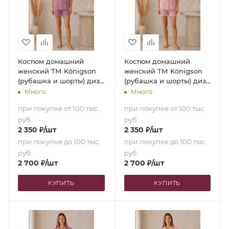
Костюм домашний
Костюм домашний
женский ТМ Königson
женский ТМ Königson
(рубашка и шорты) диз.
(рубашка и шорты) диз.
17-1610 Hallon (48 [160-
15-1607 Ingrid (48 [160-
Много
Много
165 см])
165 см])
при покупке от 100 тыс.
при покупке от 100 тыс.
руб.
руб.
2 350
₽
/шт
2 350
₽
/шт
при покупке до 100 тыс.
при покупке до 100 тыс.
руб.
руб.
2 700
₽
/шт
2 700
₽
/шт
КУПИТЬ
КУПИТЬ