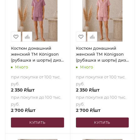
Костюм домашний
Костюм домашний
женский ТМ Königson
женский ТМ Königson
(рубашка и шорты) диз.
(рубашка и шорты) диз.
17-1610 Hallon (52 [170-175
15-1607 Ingrid (50 [165-170
Много
Много
см])
см])
при покупке от 100 тыс.
при покупке от 100 тыс.
руб.
руб.
2 350
₽
/шт
2 350
₽
/шт
при покупке до 100 тыс.
при покупке до 100 тыс.
руб.
руб.
2 700
₽
/шт
2 700
₽
/шт
КУПИТЬ
КУПИТЬ