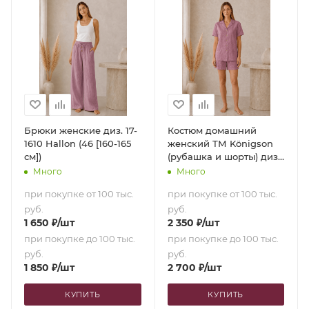
Брюки женские диз. 17-
Костюм домашний
1610 Hallon (46 [160-165
женский ТМ Königson
см])
(рубашка и шорты) диз.
17-1610 Hallon (46 [160-
Много
Много
165 см])
при покупке от 100 тыс.
при покупке от 100 тыс.
руб.
руб.
1 650
₽
/шт
2 350
₽
/шт
при покупке до 100 тыс.
при покупке до 100 тыс.
руб.
руб.
1 850
₽
/шт
2 700
₽
/шт
КУПИТЬ
КУПИТЬ