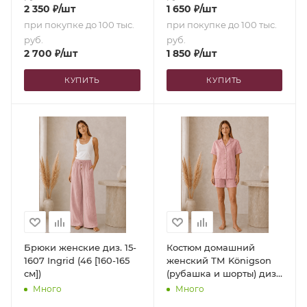
2 350
₽
/шт
1 650
₽
/шт
при покупке до 100 тыс.
при покупке до 100 тыс.
руб.
руб.
2 700
₽
/шт
1 850
₽
/шт
КУПИТЬ
КУПИТЬ
Брюки женские диз. 15-
Костюм домашний
1607 Ingrid (46 [160-165
женский ТМ Königson
см])
(рубашка и шорты) диз.
15-1607 Ingrid (46 [160-
Много
Много
165 см])