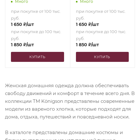
Много
Много
при покупке от 100 тыс.
при покупке от 100 тыс.
руб.
руб.
1 650
₽
/шт
1 650
₽
/шт
при покупке до 100 тыс.
при покупке до 100 тыс.
руб.
руб.
1 850
₽
/шт
1 850
₽
/шт
КУПИТЬ
КУПИТЬ
Женская домашняя одежда должна обеспечивать
свободу движений и комфорт в течение всего дня. В
коллекции ТМ Königson представлены современные
модели из вареного хлопка, которые подходят для
дома, отдыха, путешествий и повседневной носки.
В каталоге представлены домашние костюмы и