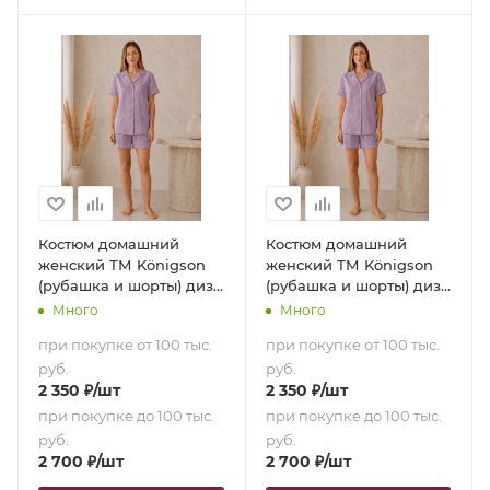
Костюм домашний
Костюм домашний
женский ТМ Königson
женский ТМ Königson
(рубашка и шорты) диз.
(рубашка и шорты) диз.
17-3612 Lila (50 [165-170
17-3612 Lila (48 [160-165
Много
Много
см])
см])
при покупке от 100 тыс.
при покупке от 100 тыс.
руб.
руб.
2 350
₽
/шт
2 350
₽
/шт
при покупке до 100 тыс.
при покупке до 100 тыс.
руб.
руб.
2 700
₽
/шт
2 700
₽
/шт