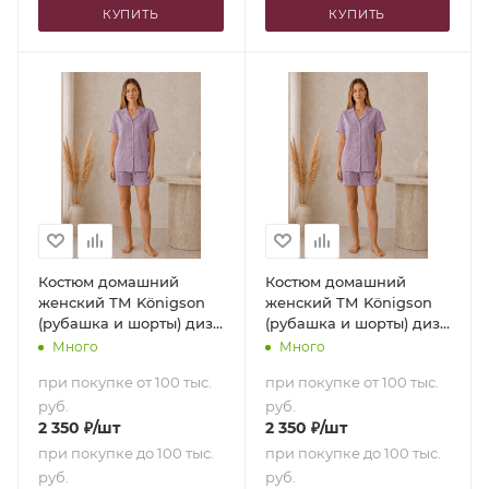
КУПИТЬ
КУПИТЬ
Костюм домашний
Костюм домашний
женский ТМ Königson
женский ТМ Königson
(рубашка и шорты) диз.
(рубашка и шорты) диз.
17-3612 Lila (52 [170-175
17-3612 Lila (46 [160-165
Много
Много
см])
см])
при покупке от 100 тыс.
при покупке от 100 тыс.
руб.
руб.
2 350
₽
/шт
2 350
₽
/шт
при покупке до 100 тыс.
при покупке до 100 тыс.
руб.
руб.