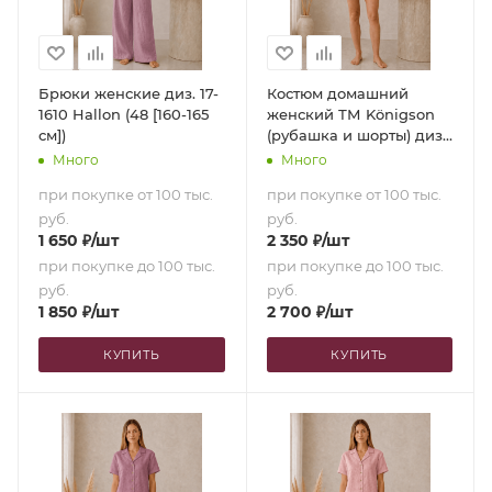
Брюки женские диз. 17-
Костюм домашний
1610 Hallon (48 [160-165
женский ТМ Königson
см])
(рубашка и шорты) диз.
17-1610 Hallon (50 [165-
Много
Много
170 см])
при покупке от 100 тыс.
при покупке от 100 тыс.
руб.
руб.
1 650
₽
/шт
2 350
₽
/шт
при покупке до 100 тыс.
при покупке до 100 тыс.
руб.
руб.
1 850
₽
/шт
2 700
₽
/шт
КУПИТЬ
КУПИТЬ