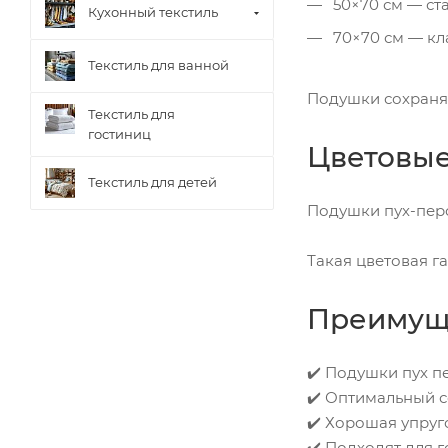
50×70 см — ст
Кухонный текстиль
70×70 см — кл
Текстиль для ванной
Подушки сохраняю
Текстиль для
гостиниц
Цветовы
Текстиль для детей
Подушки пух-перо
Такая цветовая г
Преимуще
✔️ Подушки пух п
✔️ Оптимальный 
✔️ Хорошая упруг
✔️ Подходят для г