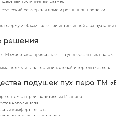
андартный гостиничный размер
ассический размер для дома и розничной продажи
т форму и объем даже при интенсивной эксплуатации и
е решения
 ТМ «Бояртекс» представлены в универсальных цветах.
амма подходит для гостиниц, отелей и торговых залов.
ства подушек пух-перо ТМ «
еро оптом от производителя из Иваново
состав наполнителя
ость и комфорт для сна
остиниц, отелей и санаториев