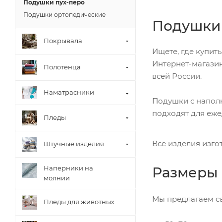
Подушки пух-перо
Подушки ортопедические
Подушки 
Покрывала
Ищете, где купит
Интернет-магазин
Полотенца
всей России.
Наматрасники
Подушки с наполн
подходят для еже
Пледы
Все изделия изго
Штучные изделия
Размеры 
Наперники на
молнии
Мы предлагаем с
Пледы для животных